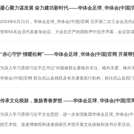
凝心聚力谋发展 奋力建功新时代——华体会足球_华体会(中国)
2024年6月21日，华体会足球_华体会(中国)官网 召开第二次工会
管和56名会员代表参加会议。大会在庄严的国歌声中拉开序幕，会议宣读了
“赤心守护 情暖松树”——华体会足球_华体会(中国)官网 开展
为深入学习贯彻习近平总书记“对困难群众要格外关注、格外关爱、格外关
华体会(中国)官网 联合武山县残联及有关康复医疗机构，前往武山县四门镇
传承文化根脉，激扬青春梦想 ——华体会足球_华体会(中国)官
为深入学习贯彻习近平文化思想，进一步加强集团华体会足球_华体会(中
煌艺术馆、读者博物馆和读者插画艺术馆开展文化体验和读书分享活动。在