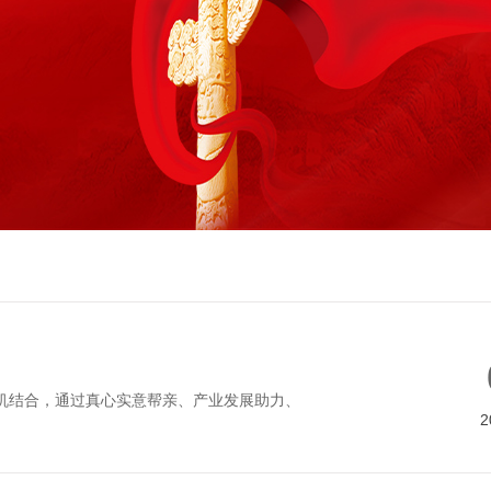
有机结合，通过真心实意帮亲、产业发展助力、
2