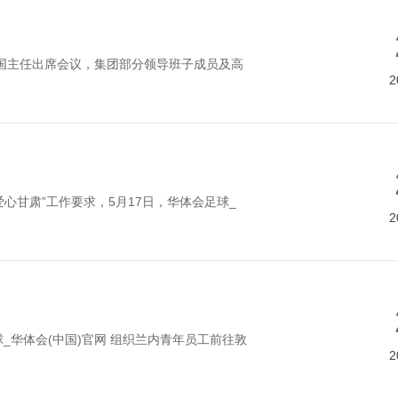
立国主任出席会议，集团部分领导班子成员及高
2
心甘肃”工作要求，5月17日，华体会足球_
2
华体会(中国)官网 组织兰内青年员工前往敦
2