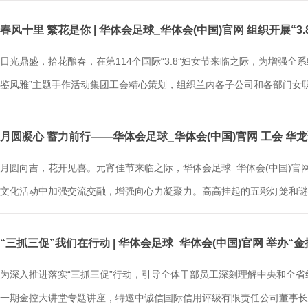
春风十里 繁花是你 | 华体会足球_华体会(中国)官网 组织开展“3
日光鼎盛，拾花酿春，在第114个国际“3.8”妇女节来临之际，为增强全
鉴风雅”主题手作活动集团工会精心策划，组织兰内各子公司和各部门女职工
月圆凝心 蓄力前行——华体会足球_华体会(中国)官网 工会 
月圆向吉，花开见喜。元宵佳节来临之际，华体会足球_华体会(中国)官
文化活动中加强交流交融，增强向心力凝聚力。高高挂起的五彩灯笼和谜题
“三抓三促”我们在行动 | 华体会足球_华体会(中国)官网 举办
为深入推进落实“三抓三促”行动，引导全体干部员工深刻理解中央和全省经
一期金控大讲堂专题讲座，特邀中诚信国际信用评级有限责任公司董事长闫