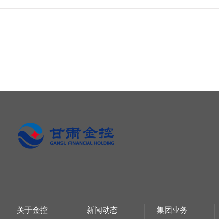
关于金控
新闻动态
集团业务