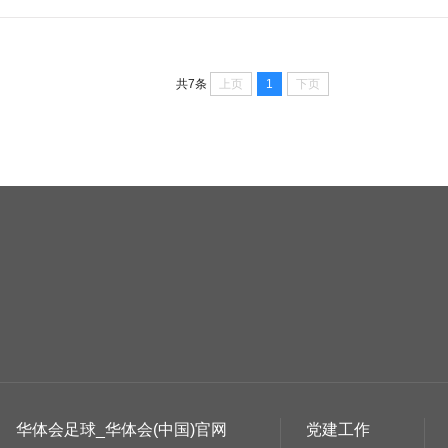
上页
1
下页
共7条
华体会足球_华体会(中国)官网
党建工作