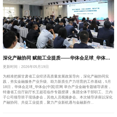
深化产融协同 赋能工业提质——华体会足球_华体会
(中国)官网 举办产业金融专题辅导讲座
更新时间：2026年05月19日
为精准把握甘肃省工业经济高质量发展政策导向，深化产融协同实
践，夯实金融服务产业升级、助力新质生产力培育的工作基础，5月
18日，华体会足球_华体会(中国)官网 举办产业金融专题辅导讲座，
特邀省工信厅副厅长王超莅临作专题授课，集团全体干部职工、兰内
子公司领导班子现场参会，其他人员视频参会。本次辅导讲座以深化
产融协同、共促工业提质，聚力产业新机遇与金融新作...