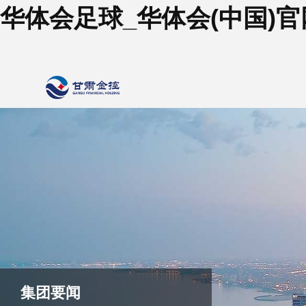
华体会足球_华体会(中国)官
集团要闻