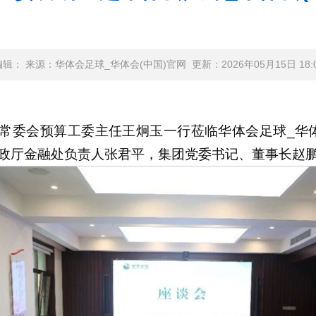
编辑： 来源：华体会足球_华体会(中国)官网 更新：2026年05月15日 18:0
常委会预算工委主任王炯玉一行莅临华体会足球_华体会
政厅金融处负责人张君平，集团党委书记、董事长赵