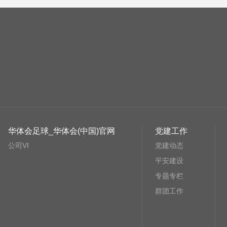
华体会足球_华体会(中国)官网
党建工作
公司VI
党建动态
平安建设
专题专栏
群团工作