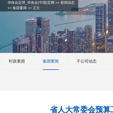
华体会足球_华体会(中国)官网
>>
新闻动态
>>
集团要闻
>> 正文
时政要闻
集团要闻
子公司动态
省人大常委会预算