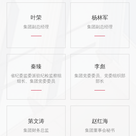
叶荣
杨林军
集团副总经理
集团副总经理
秦臻
李彪
省纪委监委派驻纪检监察组
集团党委委员、党委组织部
组长、集团党委委员
部长
第文涛
赵红海
集团财务总监
集团董事会秘书