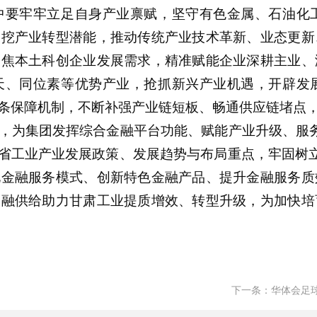
中要牢牢立足自身产业禀赋，坚守有色金属、石油化
深挖产业转型潜能，推动传统产业技术革新、业态更新
聚焦本土科创企业发展需求，精准赋能企业深耕主业、
天、同位素等优势产业，抢抓新兴产业机遇，开辟发
条保障机制，不断补强产业链短板、畅通供应链堵点
，为集团发挥综合金融平台功能、赋能产业升级、服
全省工业产业发展政策、发展趋势与布局重点，牢固树
化金融服务模式、创新特色金融产品、提升金融服务质
金融供给助力甘肃工业提质增效、转型升级，为加快培
下一条：
华体会足