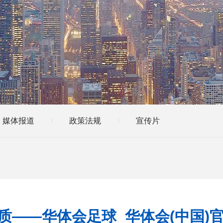
媒体报道
政策法规
宣传片
质——华体会足球_华体会(中国)