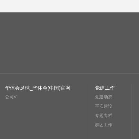
华体会足球_华体会(中国)官网
党建工作
公司VI
党建动态
平安建设
专题专栏
群团工作