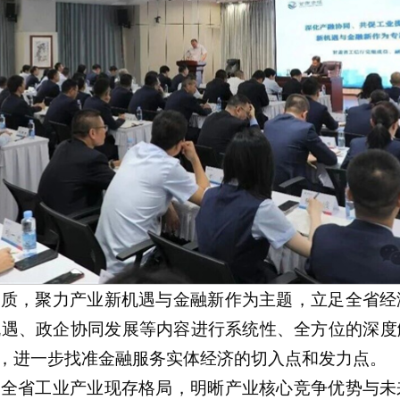
提质，聚力产业新机遇与金融新作为主题，立足全省经
机遇、政企协同发展等内容进行系统性、全方位的深度
，进一步找准金融服务实体经济的切入点和发力点。
理全省工业产业现存格局，明晰产业核心竞争优势与未