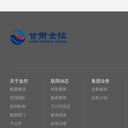
关于金控
新闻动态
集团业务
集团概况
时政要闻
业务板块
管理团队
集团要闻
业务介绍
组织机构
子公司动态
集团部门
媒体报道
子公司
政策法规