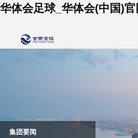
华体会足球_华体会(中国)官
集团要闻