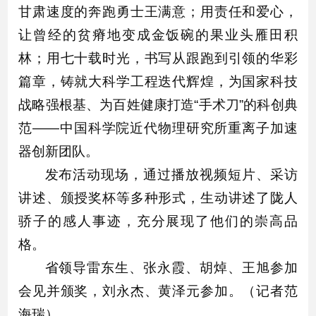
甘肃速度的奔跑勇士王满意；用责任和爱心，
让曾经的贫瘠地变成金饭碗的果业头雁田积
林；用七十载时光，书写从跟跑到引领的华彩
篇章，铸就大科学工程迭代辉煌，为国家科技
战略强根基、为百姓健康打造“手术刀”的科创典
范——中国科学院近代物理研究所重离子加速
器创新团队。
发布活动现场，通过播放视频短片、采访
讲述、颁授奖杯等多种形式，生动讲述了陇人
骄子的感人事迹，充分展现了他们的崇高品
格。
省领导雷东生、张永霞、胡焯、王旭参加
会见并颁奖，刘永杰、黄泽元参加。（记者范
海瑞）