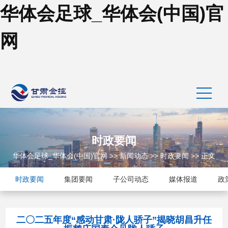
华体会足球_华体会(中国)官
网
时政要闻
华体会足球_华体会(中国)官网
>>
新闻动态
>>
时政要闻
>> 正文
时政要闻
集团要闻
子公司动态
媒体报道
政
二〇二五年度“感动甘肃·陇人骄子”揭晓胡昌升任