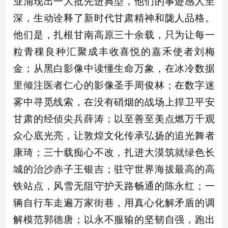
业涌现出一大批先进典型，他们的事迹感人至
深，生动诠释了新时代甘肃精神和陇人品格。
他们是，扎根甘南高原三十余载，只为让每一
粒青稞良种汇聚成丰收喜悦的嘉禾使者刘梅
金；从黑白影像中读懂生命万象，在冰冷数据
里倾注医者仁心的影像圣手周俊林；在数字迷
雾中寻觅线索，在没有硝烟的战场上捍卫平安
甘肃的经侦尖兵薛涛；以至善至美点燃万千观
众心底光亮，让敦煌文化传承弘扬的追光舞者
康琦；三十载痴心不改，扎进大漠筑就绿色长
城的治沙赤子王银吉；驻守世界海拔最高的高
铁站点，风雪无阻守护天路畅通的陈永红；一
辆自行车走遍万家街巷，用真心化解矛盾的调
解模范郭德唐；以永不服输的坚韧自强，跑出