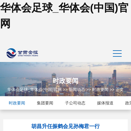
华体会足球_华体会(中国)官
网
时政要闻
华体会足球_华体会(中国)官网
>>
新闻动态
>>
时政要闻
>> 正文
时政要闻
集团要闻
子公司动态
媒体报道
政
胡昌升任振鹤会见孙梅君一行