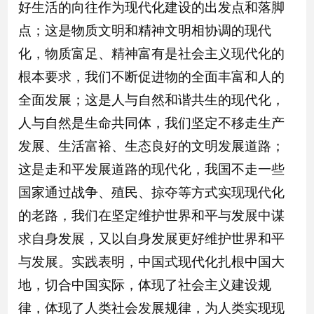
好生活的向往作为现代化建设的出发点和落脚
点；这是物质文明和精神文明相协调的现代
化，物质富足、精神富有是社会主义现代化的
根本要求，我们不断促进物的全面丰富和人的
全面发展；这是人与自然和谐共生的现代化，
人与自然是生命共同体，我们坚定不移走生产
发展、生活富裕、生态良好的文明发展道路；
这是走和平发展道路的现代化，我国不走一些
国家通过战争、殖民、掠夺等方式实现现代化
的老路，我们在坚定维护世界和平与发展中谋
求自身发展，又以自身发展更好维护世界和平
与发展。实践表明，中国式现代化扎根中国大
地，切合中国实际，体现了社会主义建设规
律，体现了人类社会发展规律，为人类实现现