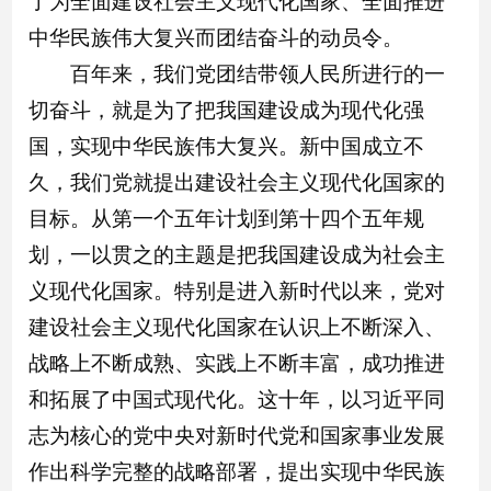
了为全面建设社会主义现代化国家、全面推进
中华民族伟大复兴而团结奋斗的动员令。
百年来，我们党团结带领人民所进行的一
切奋斗，就是为了把我国建设成为现代化强
国，实现中华民族伟大复兴。新中国成立不
久，我们党就提出建设社会主义现代化国家的
目标。从第一个五年计划到第十四个五年规
划，一以贯之的主题是把我国建设成为社会主
义现代化国家。特别是进入新时代以来，党对
建设社会主义现代化国家在认识上不断深入、
战略上不断成熟、实践上不断丰富，成功推进
和拓展了中国式现代化。这十年，以习近平同
志为核心的党中央对新时代党和国家事业发展
作出科学完整的战略部署，提出实现中华民族