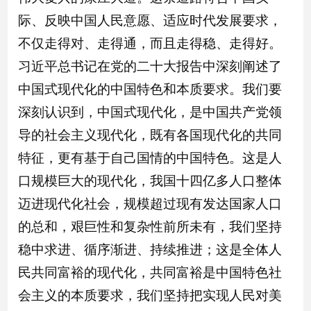
际、反映中国人民意愿、适应时代发展要求，
不仅走得对、走得通，而且走得稳、走得好。
习近平总书记在党的二十大报告中深刻阐述了
中国式现代化的中国特色和本质要求。我们要
深刻认识到，中国式现代化，是中国共产党领
导的社会主义现代化，既有各国现代化的共同
特征，更有基于自己国情的中国特色。这是人
口规模巨大的现代化，我国十四亿多人口整体
迈进现代化社会，规模超过现有发达国家人口
的总和，艰巨性和复杂性前所未有，我们坚持
稳中求进、循序渐进、持续推进；这是全体人
民共同富裕的现代化，共同富裕是中国特色社
会主义的本质要求，我们坚持把实现人民对美