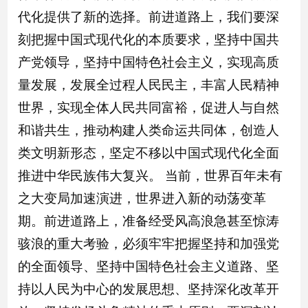
代化提供了新的选择。前进道路上，我们要深
刻把握中国式现代化的本质要求，坚持中国共
产党领导，坚持中国特色社会主义，实现高质
量发展，发展全过程人民民主，丰富人民精神
世界，实现全体人民共同富裕，促进人与自然
和谐共生，推动构建人类命运共同体，创造人
类文明新形态，坚定不移以中国式现代化全面
推进中华民族伟大复兴。 当前，世界百年未有
之大变局加速演进，世界进入新的动荡变革
期。前进道路上，准备经受风高浪急甚至惊涛
骇浪的重大考验，必须牢牢把握坚持和加强党
的全面领导、坚持中国特色社会主义道路、坚
持以人民为中心的发展思想、坚持深化改革开