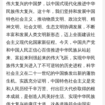
伟大复兴的中国梦，以中国式现代化推进中华
民族伟大复兴。这十年，我们坚持和发展中国
特色社会主义，推动物质文明、政治文明、精
神文明、社会文明、生态文明协调发展，不断
丰富和发展人类文明新形态，迈上全面建设社
会主义现代化国家新征程。今天，中国共产党
和中国人民正信心百倍推进中华民族从站起
来、富起来到强起来的伟大飞跃，实现中华民
族伟大复兴进入了不可逆转的历史进程，科学
社会主义在二十一世纪的中国焕发出新的蓬勃
生机。实践充分证明，中国特色社会主义是党
和人民历经千辛万苦、付出巨大代价取得的根
本成就，是创造人民美好生活、实现中华民族
伟大复兴的康庄大道。这条道路符合中国实