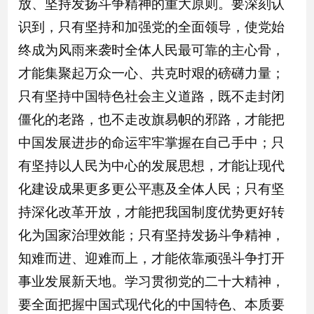
放、坚持发扬斗争精神的重大原则。要深刻认
识到，只有坚持和加强党的全面领导，使党始
终成为风雨来袭时全体人民最可靠的主心骨，
才能集聚起万众一心、共克时艰的磅礴力量；
只有坚持中国特色社会主义道路，既不走封闭
僵化的老路，也不走改旗易帜的邪路，才能把
中国发展进步的命运牢牢掌握在自己手中；只
有坚持以人民为中心的发展思想，才能让现代
化建设成果更多更公平惠及全体人民；只有坚
持深化改革开放，才能把我国制度优势更好转
化为国家治理效能；只有坚持发扬斗争精神，
知难而进、迎难而上，才能依靠顽强斗争打开
事业发展新天地。学习贯彻党的二十大精神，
要全面把握中国式现代化的中国特色、本质要