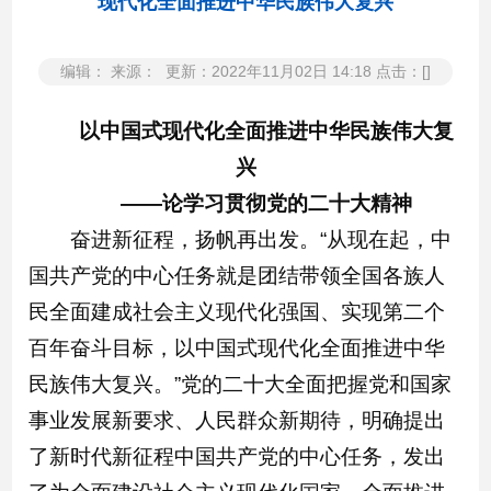
现代化全面推进中华民族伟大复兴
编辑： 来源： 更新：2022年11月02日 14:18 点击：[]
以中国式现代化全面推进中华民族伟大复
兴
——论学习贯彻党的二十大精神
奋进新征程，扬帆再出发。“从现在起，中
国共产党的中心任务就是团结带领全国各族人
民全面建成社会主义现代化强国、实现第二个
百年奋斗目标，以中国式现代化全面推进中华
民族伟大复兴。”党的二十大全面把握党和国家
事业发展新要求、人民群众新期待，明确提出
了新时代新征程中国共产党的中心任务，发出