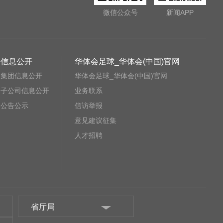
微信公众号
新闻APP
信息公开
华体会足球_华体会(中国)官网
集团信息公开
华体会足球_华体会(中国)官网
子公司信息公开
业务联系
公告公示
信访举报
意见建议征集
人才招聘
省厅局