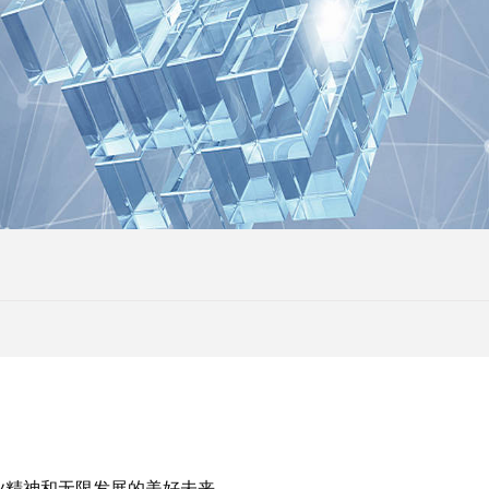
企业精神和无限发展的美好未来。