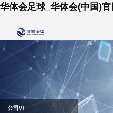
华体会足球_华体会(中国)官
公司VI