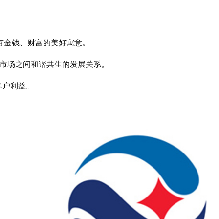
也有金钱、财富的美好寓意。
金融市场之间和谐共生的发展关系。
客户利益。