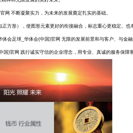
国)官网 不断凝聚实力，为未来的发展奠定扎实的基础。
（近似正方形），使图形元素更好的衔接融合，标志重心更稳定。
表华体会足球_华体会(中国)官网 无限的发展前景和与客户、与
(中国)官网 践行诚实守信的企业理念，用专业、真诚的服务保障