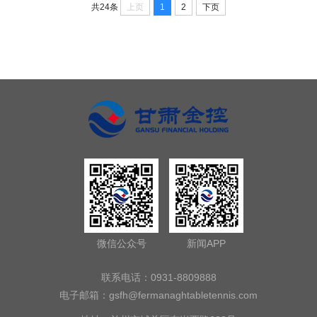
上页
1
2
下页
共24条
微信公众号
新闻APP
联系电话：0931-8809888
电子邮箱：
gsfh@fermanaghtabletennis.com