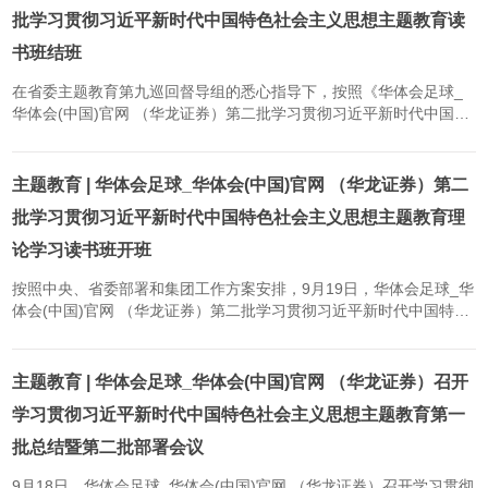
批学习贯彻习近平新时代中国特色社会主义思想主题教育读
书班结班
在省委主题教育第九巡回督导组的悉心指导下，按照《华体会足球_
华体会(中国)官网 （华龙证券）第二批学习贯彻习近平新时代中国特
色社会主义思想主题教育实施方案》有关安排，9月19至25日，华体
会足球_华体会(中国)官网 （华龙证券）举办了第二批主题教育读书
班。66名学员紧紧围绕“学思想、...
主题教育 | 华体会足球_华体会(中国)官网 （华龙证券）第二
批学习贯彻习近平新时代中国特色社会主义思想主题教育理
论学习读书班开班
按照中央、省委部署和集团工作方案安排，9月19日，华体会足球_华
体会(中国)官网 （华龙证券）第二批学习贯彻习近平新时代中国特色
社会主义思想主题教育理论学习读书班开班。受集团党委书记、董事
长、主题教育领导小组组长祁建邦委托，集团党委副书记、工会主
席，主题教育领...
主题教育 | 华体会足球_华体会(中国)官网 （华龙证券）召开
学习贯彻习近平新时代中国特色社会主义思想主题教育第一
批总结暨第二批部署会议
9月18日，华体会足球_华体会(中国)官网 （华龙证券）召开学习贯彻