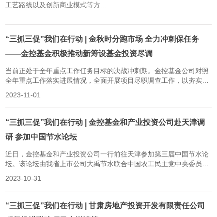
工艺路线以及创新商业模式等方...
“三抓三促”我们在行动 | 金秋时分跑市场 全力冲刺保任务
——金控基金积极推动新筹设基金投资尽调
当前正处于全年重点工作任务目标的决战冲刺期。金控基金公司对照
全年重点工作落实进展情况，全面开展项目尽职调查工作，以夯实四
季度冲刺的基础，并确保高质量完成既定目标任务，按时达到指标要
2023-11-01
求。近日，金控基金公司与兰州新区绿色发展私募基金的相关负责人
一同前往兰州新区进行企业调研。在企业园区内，企业负责人详细介
绍了企业目前厂区建设情况、产...
“三抓三促”我们在行动 | 金控基金和产业投资公司赴天津调
研 参加中国节水论坛
近日，金控基金和产业投资公司一行前往天津参加第三届中国节水论
坛。该论坛由我省上市公司大禹节水联合中国农工民主党中央委员
会、天津市人民政府和中国水利水电科学研究院共同主办的全国性盛
2023-10-31
会，旨在推动节水与高质量发展。在论坛期间，集团党委委员、副总
经理，金控基金、产业投资公司董事长龙飞率领的团队对国家各部委
和行业主管部门的节水产业引导政...
“三抓三促”我们在行动 | 甘肃房地产投资开发有限责任公司