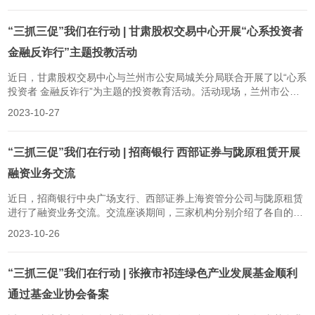
银资本聚焦服务国家战略和融入地方经济发展，积极布局新能源、半
导体等战略性新兴产业，稳步推...
“三抓三促”我们在行动 | 甘肃股权交易中心开展“心系投资者
金融反诈行”主题投教活动
近日，甘肃股权交易中心与兰州市公安局城关分局联合开展了以“心系
投资者 金融反诈行”为主题的投资教育活动。活动现场，兰州市公安
局城关分局王警官通过视频、图片等形式向投资者生动地介绍了电信
2023-10-27
诈骗的概念、起源、类型和特点，并分享了近期典型的诈骗案例及防
御方法。他希望帮助投资者树立科学的投资理财观念，认清诈骗手
段，远离电信网络诈骗和其他非...
“三抓三促”我们在行动 | 招商银行 西部证券与陇原租赁开展
融资业务交流
近日，招商银行中央广场支行、西部证券上海资管分公司与陇原租赁
进行了融资业务交流。交流座谈期间，三家机构分别介绍了各自的业
务情况。招商银行表示此次以服务金控集团为契机，进一步对接陇原
2023-10-26
租赁，并引荐了西部证券，希望三方能深入合作开展融资业务。三方
就资产证券化、光伏项目、公租房计划（Retis）和租赁业务转型等方
面进行了交流讨论。一致认为通...
“三抓三促”我们在行动 | 张掖市祁连绿色产业发展基金顺利
通过基金业协会备案