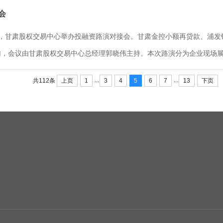
会
日，甘肃股权交易中心举办投融资路演对接会。甘肃金控小额再贷款、浦
，会议由甘肃股权交易中心总经理郭晓伟主持。本次路演分为企业现场展示
...
...
上页
1
3
4
5
6
7
13
下页
共112条