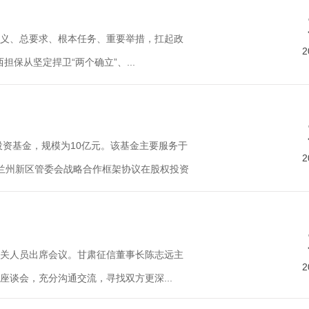
义、总要求、根本任务、重要举措，扛起政
2
保从坚定捍卫“两个确立”、...
投资基金，规模为10亿元。该基金主要服务于
2
与兰州新区管委会战略合作框架协议在股权投资
关人员出席会议。甘肃征信董事长陈志远主
2
谈会，充分沟通交流，寻找双方更深...