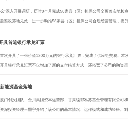
什么”深入开展调研，历时8个月完成58家县（区）担保公司全覆盖实地
整改落地见效，进一步助推58家县（区）担保公司合规经营管理，提升经
司开具首笔银行承兑汇票
次开具了一张价值1200万元的银行承兑汇票，完成了供应链交易。本次
开具银行承兑汇票不仅增加了新的支付结算方式，还拓宽了公司的融资渠道
川新能源基金落地
厦门创投团队、金川集团资本运营部、甘肃镍都私募基金管理有限公司和
资深投资经理王瞾宇介绍了该公司的基本情况、运作模式和成功经验。刘拓