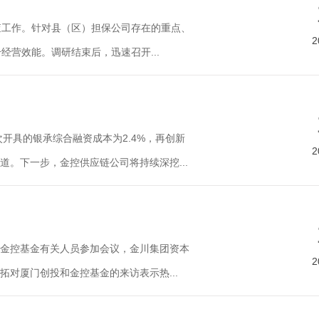
检查工作。针对县（区）担保公司存在的重点、
2
营效能。调研结束后，迅速召开...
开具的银承综合融资成本为2.4%，再创新
2
。下一步，金控供应链公司将持续深挖...
金控基金有关人员参加会议，金川集团资本
2
对厦门创投和金控基金的来访表示热...