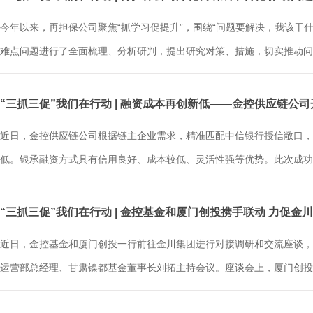
今年以来，再担保公司聚焦“抓学习促提升”，围绕“问题要解决，我该干
难点问题进行了全面梳理、分析研判，提出研究对策、措施，切实推动问题
“三抓三促”我们在行动 | 融资成本再创新低——金控供应链公
近日，金控供应链公司根据链主企业需求，精准匹配中信银行授信敞口，首
低。银承融资方式具有信用良好、成本较低、灵活性强等优势。此次成功
“三抓三促”我们在行动 | 金控基金和厦门创投携手联动 力促金
近日，金控基金和厦门创投一行前往金川集团进行对接调研和交流座谈，
运营部总经理、甘肃镍都基金董事长刘拓主持会议。座谈会上，厦门创投