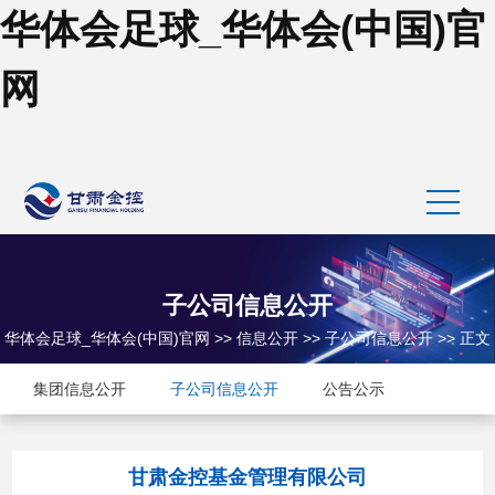
华体会足球_华体会(中国)官
网
子公司信息公开
华体会足球_华体会(中国)官网
>>
信息公开
>>
子公司信息公开
>> 正文
集团信息公开
子公司信息公开
公告公示
甘肃金控基金管理有限公司