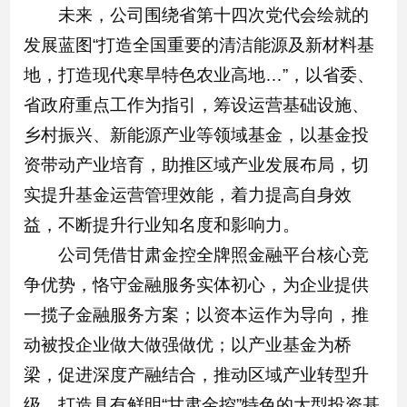
未来，公司围绕省第十四次党代会绘就的
发展蓝图“打造全国重要的清洁能源及新材料基
地，打造现代寒旱特色农业高地…”，以省委、
省政府重点工作为指引，筹设运营基础设施、
乡村振兴、新能源产业等领域基金，以基金投
资带动产业培育，助推区域产业发展布局，切
实提升基金运营管理效能，着力提高自身效
益，不断提升行业知名度和影响力。
公司凭借甘肃金控全牌照金融平台核心竞
争优势，恪守金融服务实体初心，为企业提供
一揽子金融服务方案；以资本运作为导向，推
动被投企业做大做强做优；以产业基金为桥
梁，促进深度产融结合，推动区域产业转型升
级，打造具有鲜明“甘肃金控”特色的大型投资基