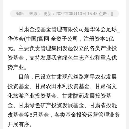
编辑： 来源： 更新：2022年09月13日 15:48 点击：[]
甘肃金控基金管理有限公司是华体会足球_
华体会(中国)官网 全资子公司，注册资本1亿
元。主要负责管理集团发起设立的各类产业投
资基金，支持发展我省绿色生态产业和重点优
势产业。
目前，已设立甘肃现代丝路寒旱农业发展
投资基金、甘肃农田水利投资基金、甘肃省文
化旅游产业投资基金、甘肃陇药发展投资基
金、甘肃绿色矿产投资发展基金、甘肃省投混
改基金等6只基金，各类基金投资运营管理业务
开展有序。