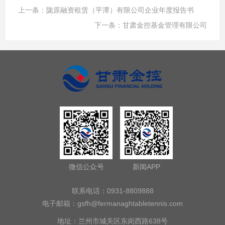
上一条：
陇原融资租赁（平潭）有限公司企业年度报告书
下一条：
甘肃金控基金管理有限公司
微信公众号
新闻APP
联系电话：0931-8809888
电子邮箱：
gsfh@fermanaghtabletennis.com
地址：兰州市城关区东岗西路638号