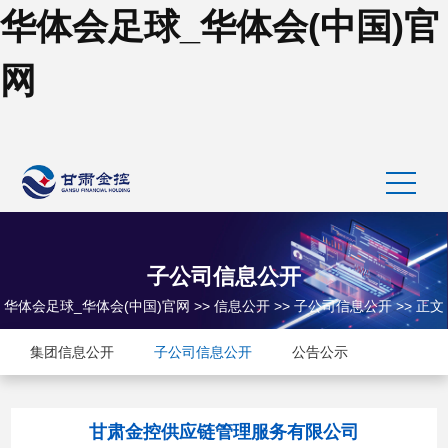
华体会足球_华体会(中国)官
网
子公司信息公开
华体会足球_华体会(中国)官网
>>
信息公开
>>
子公司信息公开
>> 正文
集团信息公开
子公司信息公开
公告公示
甘肃金控供应链管理服务有限公司