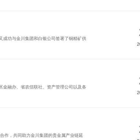
度又成功与金川集团和白银公司签署了铜精矿供
2
市区金融办、省农信联社、资产管理公司以及各
2
合作，共同助力金川集团的贵金属产业链延