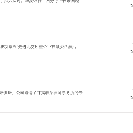
了深入探讨。华夏银行兰州分行行长朱国晓
2
成功举办“走进北交所暨企业投融资路演活
2
题培训班。公司邀请了甘肃赛莱律师事务所的专
2