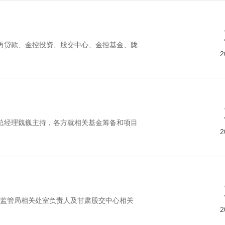
额再贷款、金控投资、股交中心、金控基金、陇
2
总经理魏巍主持，各方就相关基金筹备和项目
2
监管局相关处室负责人及甘肃股交中心相关
2