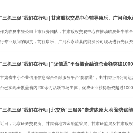
“三抓三促”我们在行动 | 甘肃股权交易中心辅导康乐、广河和
作为临夏丰登公司上市服务团队，甘肃股权交易中心在推动临夏州牛羊全
行专业顾问的职责，前往康乐、广河和永靖县的能源公司现场进行光伏资产
“三抓三促”我们在行动 | “陇信通”平台撮合融资总金额突破100
甘肃省中小企业信用信息综合金融服务平台“陇信通”，由甘肃征信公司运
台已实现全覆盖省内230余万活跃市场主体，促成企业获得融资超过1000亿
“三抓三促”我们在行动 | 北交所“三服务”走进陇原大地 聚势赋
近日，北京证券交易所、甘肃省地方金融监管局、甘肃证监局及甘肃股权