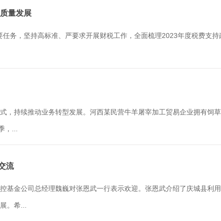
高质量发展
主要任务，坚持高标准、严要求开展财税工作，全面梳理2023年度税费支
式，持续推动业务转型发展。河西某民营牛羊屠宰加工贸易企业拥有饲草
...
交流
控基金公司总经理魏巍对张恩武一行表示欢迎。张恩武介绍了庆城县利用
。希...