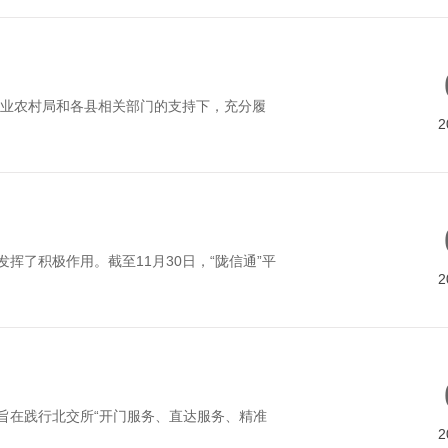
业农村局和各县相关部门的支持下，充分履
2
了积极作用。截至11月30日，“陇信通”平
2
旨在践行北交所“开门服务、直达服务、精准
2