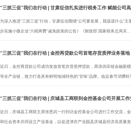
“三抓三促”我们在行动 | 甘肃征信扎实进行税务工作 赋能公司
为深入推进“三抓三促”行动，甘肃征信围绕“公司要发展，我该谋什么”
步实施小微企业“六税两费”减免政策的公告》《财政部 国家税务总局关...
“三抓三促”我们在行动 | 金控再贷款公司首笔存货质押业务落地
近日，金控再贷款公司成功发放首笔存货质押贷款，再添供应链金融新模
等全产业链，致力打造具有鲜明地域特色的“甘味”品牌。临近春节消费旺季，
“三抓三促”我们在行动 | 庆城县工商联到金控基金公司开展工作
近日，庆城县工商联主席张恩武一行到访金控基金公司进行工作交流，金
和社会资本共同设立产业基金，以促进津庆产业园及庆城县经济高质量发展