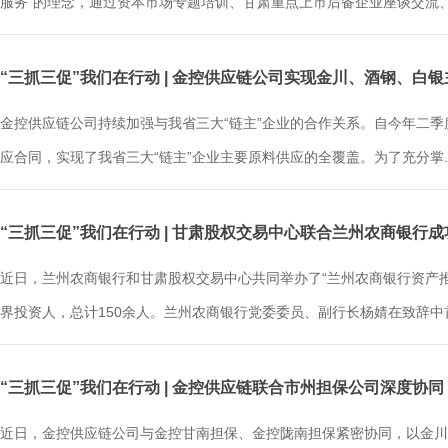
服务”的理念，通过资本市场专题培训、甘肃重点上市后备企业座谈交流、.
“三抓三促”我们在行动 | 金控供应链公司实现金川、酒钢、白
金控供应链公司持续加强与我省三大“链主”企业的合作关系。自今年二
应合同，实现了我省三大“链主”企业主要原料供应的全覆盖。为了充分掌..
“三抓三促”我们在行动 | 甘肃股权交易中心联合兰州农商银行
近日，兰州农商银行和甘肃股权交易中心共同举办了“兰州农商银行资产
界投资人，总计150余人。兰州农商银行党委委员、副行长杨婧在致辞中首先
“三抓三促”我们在行动 | 金控供应链联合市州担保公司深度协同
近日，金控供应链公司与金控甘南担保、金控陇南担保紧密协同，以金川