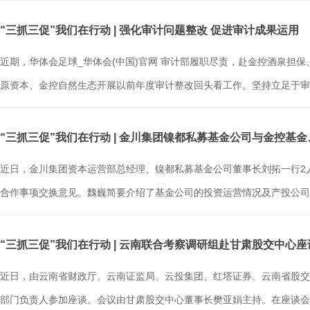
“三抓三促”我们在行动 | 强化审计问题整改 促进审计成果运用
近期，华体会足球_华体会(中国)官网 审计部履职尽责，赴金控酒泉
原资本、金控自然生态开展以前年度审计整改回头看工作。坚持立足于审，
“三抓三促”我们在行动 | 金川集团镍都私募基金公司与金控基
近日，金川集团资本运营部总经理、镍都私募基金公司董事长刘拓一行2
合作事项交换意见。魏巍简要介绍了基金公司的投资运营情况及产投公司成
“三抓三促”我们在行动 | 云南联合考察调研组赴甘肃股交中心
近日，由云南省财政厅、云南证监局、云投集团、红塔证券、云南省股交
部门负责人参加座谈。会议由甘肃股交中心董事长樊亚娟主持。在座谈会上